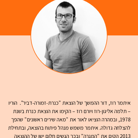
איתמר רוז, דור ההמשך של הוצאת "כנרת-זמורה-דביר". הוריו
– תלמה אליגון-רוז ויורם רוז – הקימו את הוצאת כנרת בשנת
1978, ובמהרה הוציאו לאור את "מאה שירים ראשונים" שהפך
להצלחה גדולה. איתמר משמש מנהל פיתוח בהוצאה, ובתחילת
2013 הקים את "המגרה" ובכך הגשים חלום ישן של ההוצאה