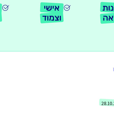
ות
אישי
אה
וצמוד
28.10