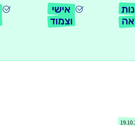
ות
אישי
אה
וצמוד
19.10