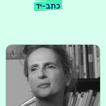
כתב-יד