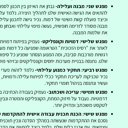
מפגש שני: מבנה ועלילה-
נבחן את האיזון בין תכנון לספ
להתאים את הגישה האישית שלנו לתהליך היצירה. נלמד על 
וכיצד פועלת קשת השינוי של דמות. נכיר גישה לתכנון עלי
מבנה מסודר לזרימה חופשית, נעשה מיפוי עלילתי ואבחון מ
את שלמות המבנה.
מפגש שלישי: דמויות וקונפליקט-
נעמיק בפיתוח דמויות
לאתר את "רסיס הזכוכית" הטראומה שמניעה כל דמות מעני
רגשיות מורכבות סביבה, ומה המנוע הנסתר שמניע כל סיפור 
שלנו. נתנסה בבניית מערכות יחסים וקונפליקטים ובזיהוי פ
מפגש רביעי: תחקיר כמנוע עלילתי-
נלמד לזהות פערי 
נכיר טכניקות לעריכת תחקיר ככלי לפיתוח עלילה ודמויות, נ
ועשיר ונתנסה בניהול חומרי תחקיר.
מפגש חמישי: עריכה ושכתוב-
נעמיק בעבודה הכתיבה בר
דרמטיות. נעבוד על חיזוק המתח, הקונפליקט והמטרה ונבין 
לטקסט משוכתב ומדויק יותר.
מפגש שישי: הכנת תכנית עבודה אישית להתקדמות 
נסכם את ההתקדמות שנעשתה במהלך הסדנה ונכין תוכנית
עצמאית. עם ארגז כלים שלם, נלמד כיצד להתוות את הדר