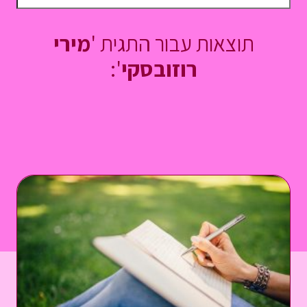
תוצאות עבור התגית '
מירי
רוזובסקי
':