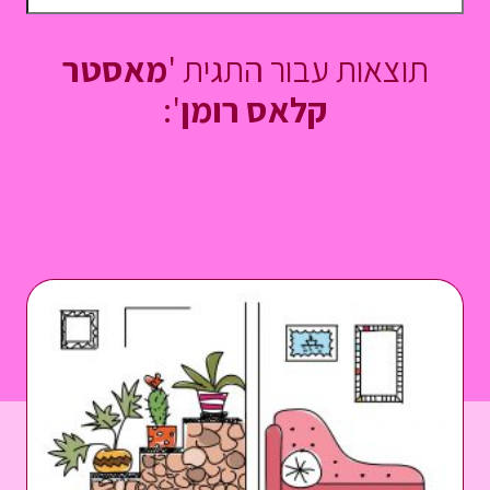
תוצאות עבור התגית '
מאסטר
קלאס רומן
':