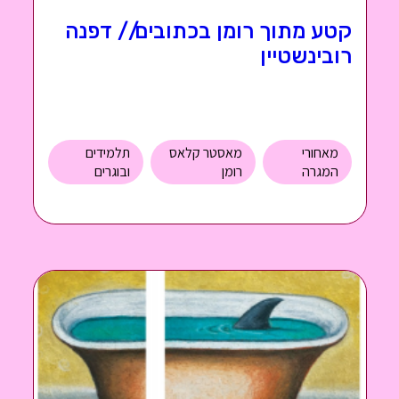
קטע מתוך רומן בכתובים// דפנה
רובינשטיין
מאחורי
מאסטר קלאס
תלמידים
המגרה
רומן
ובוגרים