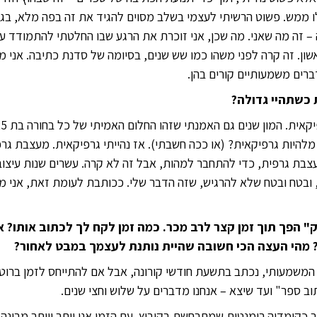
ו ממש. פשוט הרשיתי לעצמי בשלב מסוים להגיד את זה בפה מלא, בגו
 – זה מה שאני. מה שכן, אני זוכרת את הרגע שבו החלטתי להתמודד 
ון. זה קרה לפני משהו כמו שש שנים, בסיומה של סדנת כתיבה. אני 
רים משמעותיים קורים בהן.
 כשתהיי גדולה?
להיות גרפיקאית? (או ככה חשבתי). אז נהייתי גרפיקאית. מעצבת גר
בת גרפית, כדי להתחבר למהות, אבל זה לא קרה. עשרים שנות עיצוב 
 ובטח ובטח שלא להרגיש, שזה הדבר שלי. ככותבת לעומת זאת, אני מר
 הפך תוך זמן קצר לרב מכר. כמה זמן לקח לך לכתוב אותו? 
 מהי העצה הכי חשובה שהיית נותנת לעצמך במבט לאחור?
המשמעותי, נכתב בתשעת חודשי קורונה, אבל אם להתייחס לזמן ברוטו
ב ספר" ועד שיצא – אנחנו מדברים על שלוש וחצי שנים.
כקומדיה רומנטית שמתרחשת בקיבוץ. עם הזמן אני יותר ויותר מבינה 