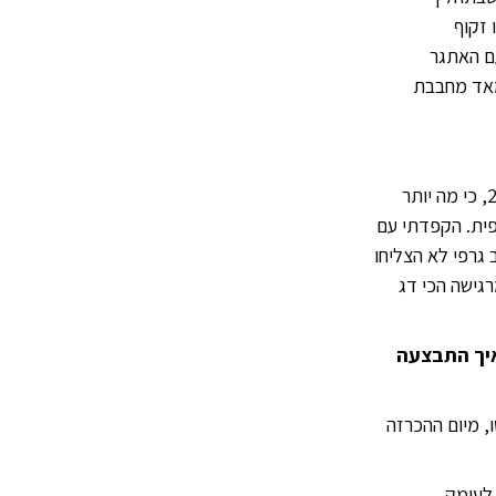
 זקוף
עם האתגר
מאד מחבבת
חלמתי להיות גרפיקאית. המון שנים גם האמנתי שזהו החלום האמיתי של כל בחורה בת 25, כי מה יותר
פית. הקפדתי עם
גרפי לא הצליחו
גישה הכי דג
איך התבצעה
, מיום ההכרזה
לעומק,