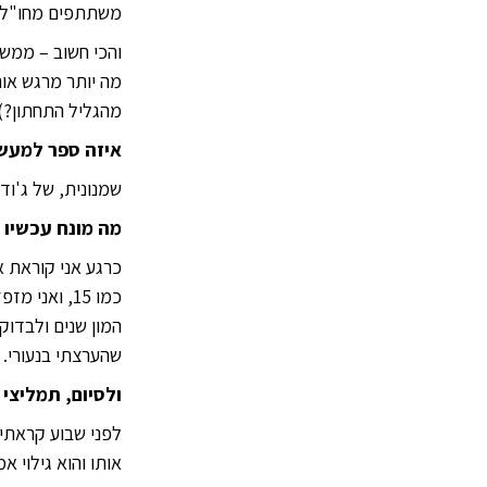
משתתפים מחו"ל.
והכי חשוב – ממש 
מה יותר מרגש אות
מהגליל התחתון?).
איזה ספר למעשה
שמנונית, של ג'ודי
מה מונח עכשיו 
כרגע אני קוראת א
כמו 15, ואנ
המון שנים ולבדוק
שהערצתי בנעורי.
ולסיום, תמליצי 
לפני שבוע קראתי 
אותו והוא גילוי 