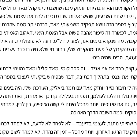
הקוראים הוא הרבה יותר עמוק ממה שחשבתי. יש קהל מאד גדול של בנ
י, ילידי שנות השבעים, שהישראליות שבו מזכירה להם את עצמם של פע
קיבוץ בספר הזה נושא תפקיד משמעותי מאד, הרבה יותר ממה שהבנתי 
מת. לכאורה זה סיפור אהבה פשוט אבל האמת היא שהאהוב האמיתי כא
קיבוץ. מה שנקרא בימינו אנו, לצערי, דל"פ. דעה לא פופולרית. זה אול
דה מהקיבוץ של פעם ומהקיבוץ שלי, בתור מי שלא חיה בו כבר עשרים 
געת. הבית שהיה ביתי.
קצת כבד אז אני אגיד – זה ספר קומי. מאד קליל ומאד נהניתי לכתוב 
תי את עצמי בתהליך הכתיבה, דבר שבפירוש ביקשתי לעצמי בספר הזה.
יה לי חיבור מיידי וחזק מאד עם תמר ביאליק, העורכת שלי. היה בינינו פי
ויות נולדו והלכו לעולמן, תפניות בעלילה קרו כך או אחרת, זאת היתה
, גם אם סיזיפית. יותר מהכל היתה לי קשה הציפייה, בין לבין. למדתי
פוקים וכמה חשובה הדרך הארוכה.
 שהייתי נותנת לעצמי בדיעבד – לא לפחד לא לדעת, לא לפחד לכתוב 
יק עד הרגע האחרון. ויותר מהכל – זמן זה נהדר. לא למהר לשום מקום