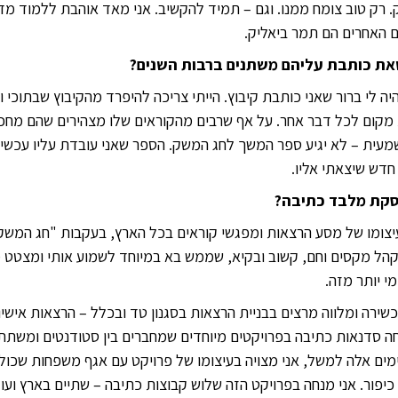
 רק טוב צומח ממנו. וגם – תמיד להקשיב. אני מאד אוהבת ללמוד מדע
ם האחרים הם תמר ביאליק.
את כותבת עליהם משתנים ברבות השנים?
יה לי ברור שאני כותבת קיבוץ. הייתי צריכה להיפרד מהקיבוץ שבתוכי ו
ת מקום לכל דבר אחר. על אף שרבים מהקוראים שלו מצהירים שהם מח
עית – לא יגיע ספר המשך לחג המשק. הספר שאני עובדת עליו עכשיו 
חדש שיצאתי אליו.
סקת מלבד כתיבה?
עיצומו של מסע הרצאות ומפגשי קוראים בכל הארץ, בעקבות "חג המשק
קהל מקסים וחם, קשוב ובקיא, שממש בא במיוחד לשמוע אותי ומצטט 
י יותר מזה.
שירה ומלווה מרצים בבניית הרצאות בסגנון טד ובכלל – הרצאות אישי
חה סדנאות כתיבה בפרויקטים מיוחדים שמחברים בין סטודנטים ומשת
מים אלה למשל, אני מצויה בעיצומו של פרויקט עם אגף משפחות שכולות
יפור. אני מנחה בפרויקט הזה שלוש קבוצות כתיבה – שתיים בארץ ועו