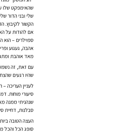
שהאימפקט שלו על 
שלי ובני הדור של
הקשור לקיבוץ. ה
אם להודות על הא
ספוילרים – הוא ה
אהבה, געגוע ופרי
מאד אוהבת ומתגע
עם זאת, זה נשמע 
שהיו רגעים שהצחק
לעניין העריכה – ה
סיעורי מוחות. דמ
שנהניתי ממנה מאד
סבלנות, דחיית סי
העצה הטובה ביותר
סופג הכל והכל מח