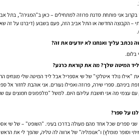
בקרוב אני פותחת סדנת פרוזה למתחילים – כאן ב"המגירה", בתל אביב
י – הקבוצה החדשה או התל אביב הזה, פעם בשבוע (דיברנו על זה שאנ
 נכתב עליך ואנחנו לא יודעים את זה?
 בלום.
ליד המיטה שלך? מה את קוראת כרגע?
ת "אילו נולד איטלקי" של שי אספריל אבל ליד המיטה שלי מונחים הר
י מזפזפת ביניהם. ספרי שירה, פרוזה ואפילו נעורים. אני אוהבת לחזור אל 
 עם עצמי מה אני חושבת עליהם היום. למשל "מלפפונים חמוצים עם שו
לנו על ספר?
שני ספרים שכל אחד מהם מעולה בדרכו בעיני. "השופט" – של שי אספ
אמיתי וסופר מומלץ) ו"אנומליה" של ארווה לה טליה, שהפך לי את הרא