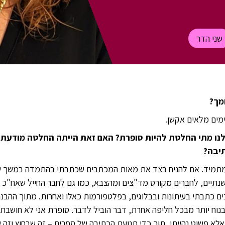
שני הדר
מך?
מים מלאים אקשן.
לנו מתי החלטת להיות סופרת? האם זאת הייתה החלטה מודעת 
יבה?
מתמיד. אם להניח בצד את מאות המכתבים שכתבתי בהתמדה במשך שנ
שנתיים, לחברים מקורס מד"צים ומהצבא, כמו גם לחבר החייל שאח"כ
נים כתבתי בעיתונות ובבלוגים, בפלטפורמות כאלו ואחרות. מתוך ההב
נוח יותר מבכל חליפה אחרת, דבר הוביל לדבר. סופרת אני לא חושבת
אלא פשוט נהייתי, תוך כדי תנועת הכתיבה של ספרים – זה שבחוץ וזה